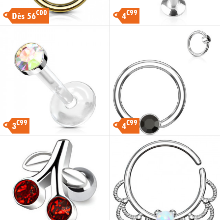
€00
€99
Dès 56
4
€99
€99
3
4