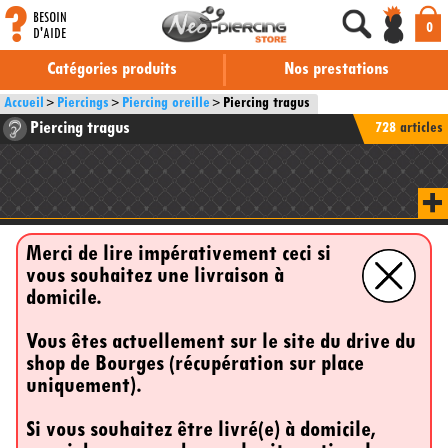
BESOIN
0
D'AIDE
Catégories produits
Nos prestations
Accueil
Piercings
Piercing oreille
Piercing tragus
Piercing tragus
728
articles
Merci de lire impérativement ceci si
vous souhaitez une livraison à
domicile.
Vous êtes actuellement sur le site du drive du
shop de Bourges (récupération sur place
uniquement).
Si vous souhaitez être livré(e) à domicile,