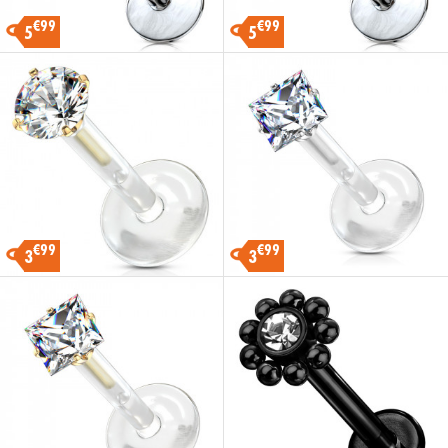
€99
€99
5
5
€99
€99
3
3