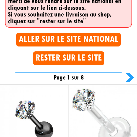
merci de vous rendre sur le site national en
cliquant sur le lien ci-dessous.
Si vous souhaitez une livraison au shop,
cliquez sur "rester sur le site"
ALLER SUR LE SITE NATIONAL
RESTER SUR LE SITE
Page 1 sur 8