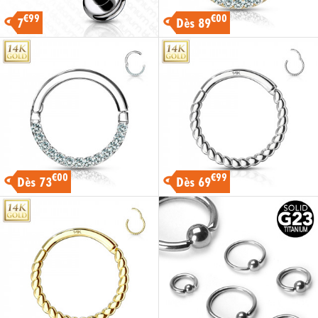
€99
€00
7
Dès 89
€00
€99
Dès 73
Dès 69