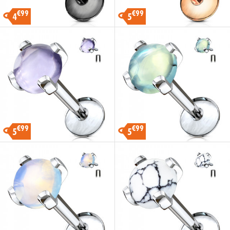
€99
€99
4
5
€99
€99
5
5