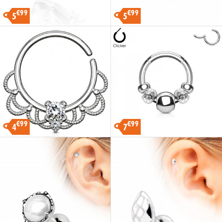
€99
€99
5
5
€99
€99
4
7