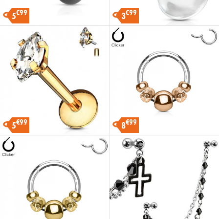
€99
€99
5
3
€99
€99
5
8