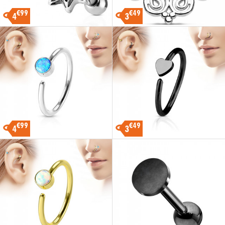
€99
€49
4
3
€99
€49
4
3