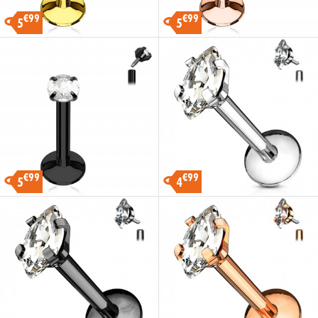
€99
€99
5
5
€99
€99
5
4