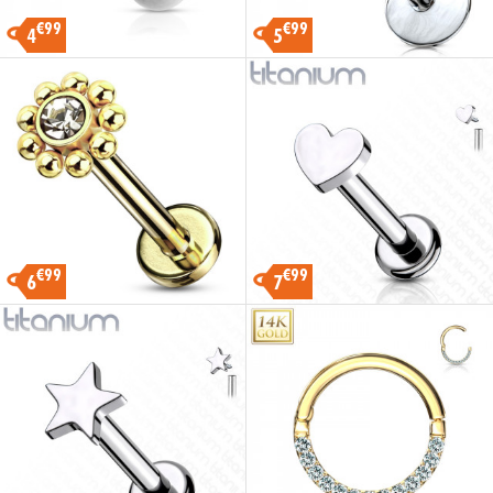
€99
€99
4
5
€99
€99
6
7