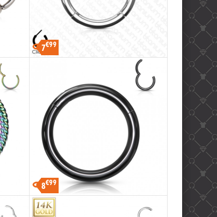
€99
7
€99
8