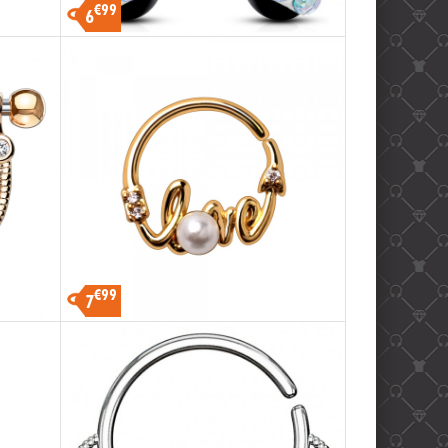
€99
6
€99
7