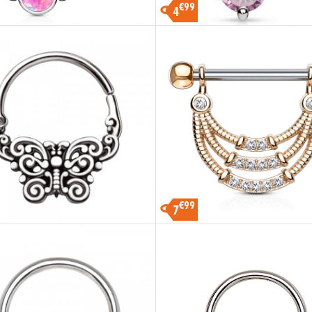
€99
4
€99
7