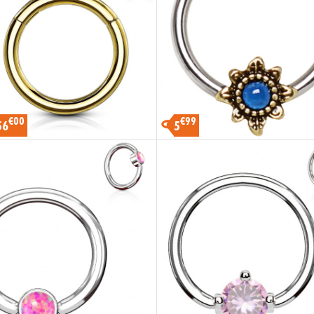
€00
€99
56
5