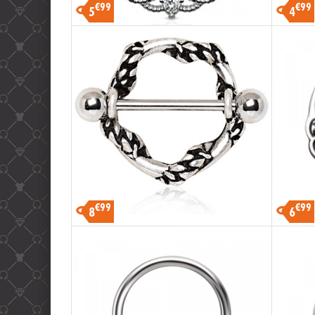
€99
€99
5
4
€99
€99
8
6