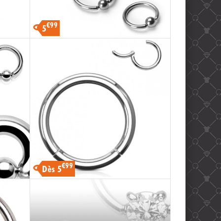
€99
5
€99
Dès 5