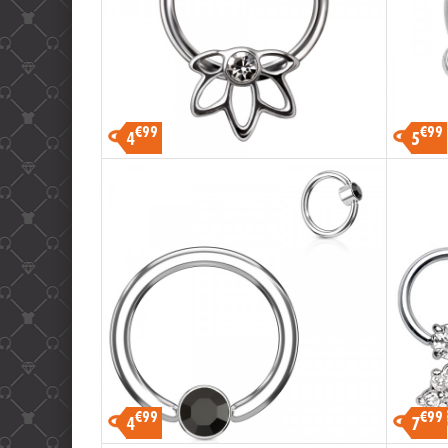
€99
€99
4
5
€99
€99
4
7