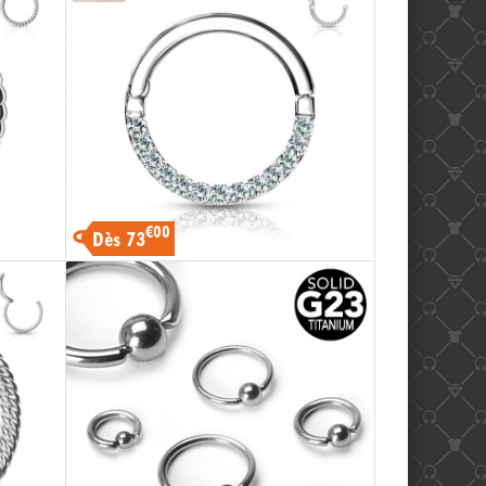
€00
Dès 73