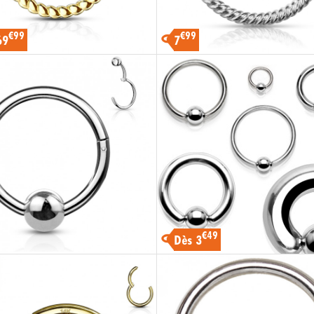
€99
€99
69
7
€49
Dès 3