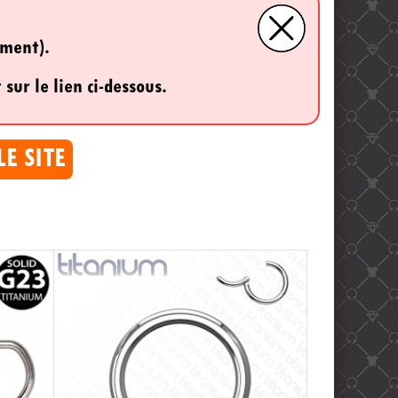
ement).
 sur le lien ci-dessous.
LE SITE