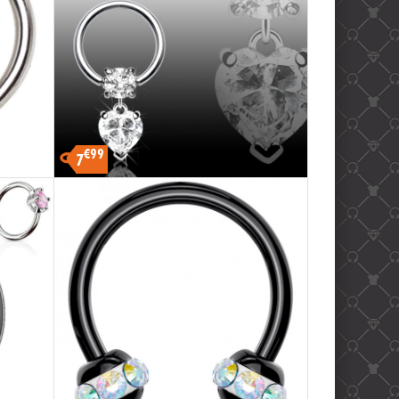
€99
7