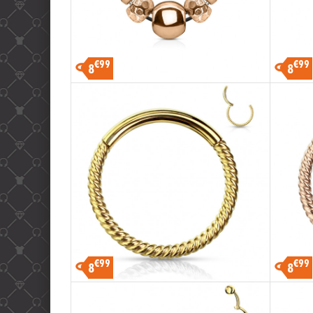
€99
€99
8
8
€99
€99
8
8