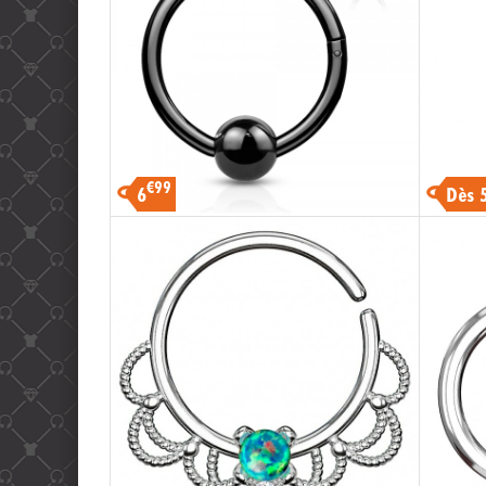
€99
6
Dès 