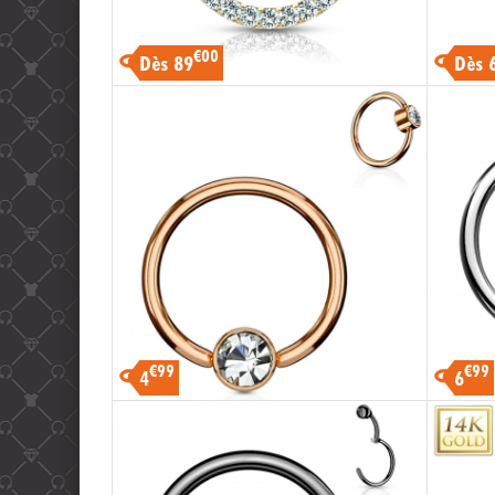
€00
Dès 89
Dès 
€99
€99
4
6