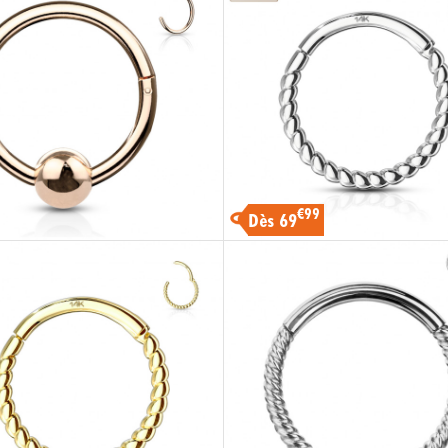
€99
Dès 69