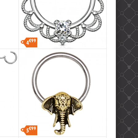
€99
4
€99
5