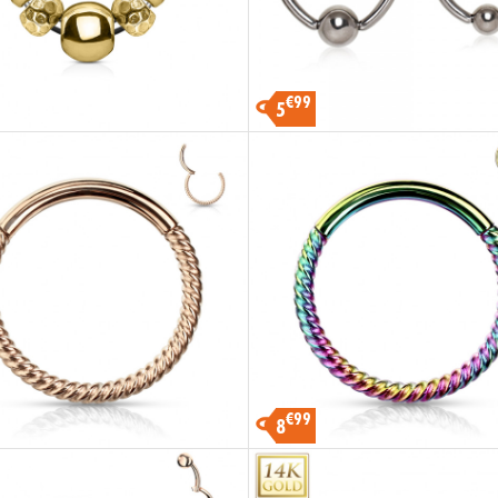
€99
5
€99
8