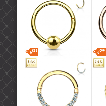
€99
€99
6
6