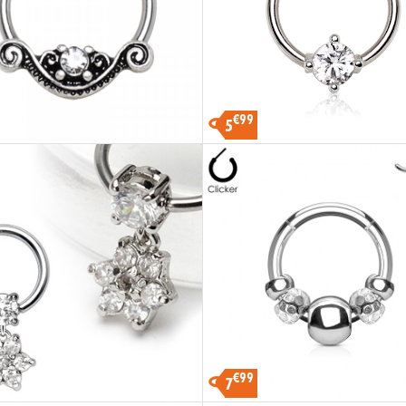
€99
5
€99
7