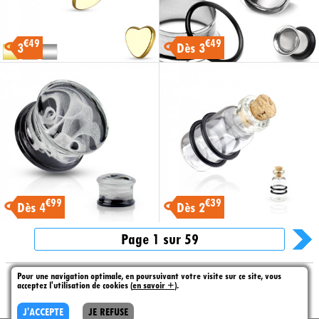
€49
€49
3
Dès 3
€99
€39
Dès 4
Dès 2
Page 1 sur 59
Pour une navigation optimale, en poursuivant votre visite sur ce site, vous
acceptez l'utilisation de cookies (
en savoir +
).
J'ACCEPTE
JE REFUSE