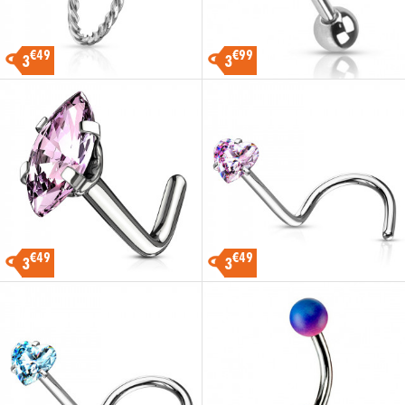
€49
€99
3
3
€49
€49
3
3