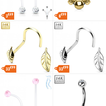
€49
€99
3
8
€99
€99
33
33