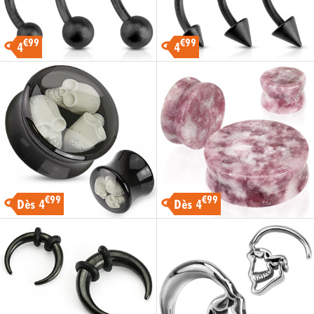
€99
€99
4
4
€99
€99
Dès 4
Dès 4