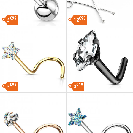
€99
€99
5
12
€99
€49
5
3