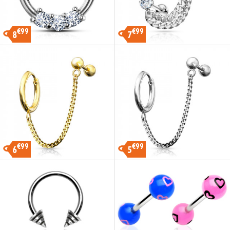
€99
€99
8
7
€99
€99
6
5