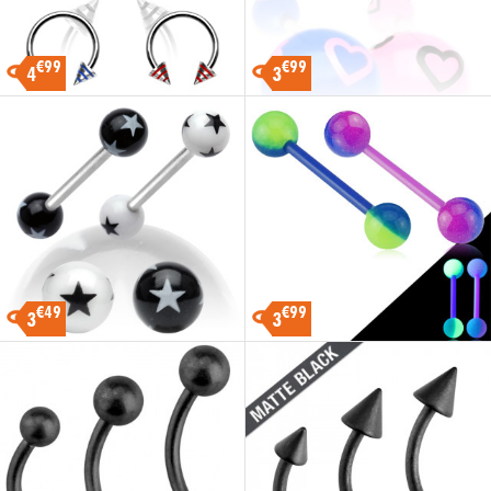
€99
€99
4
3
€49
€99
3
3