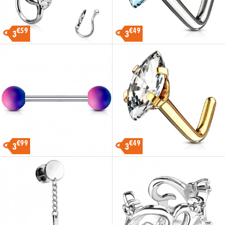
€59
€49
3
3
€99
€49
3
3