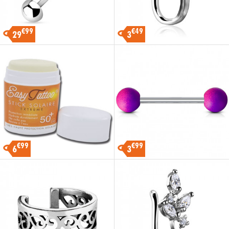
€99
€49
29
3
€99
€99
6
3