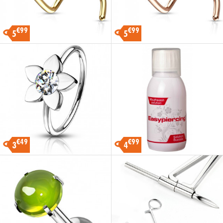
€99
€99
5
5
€49
€99
3
4