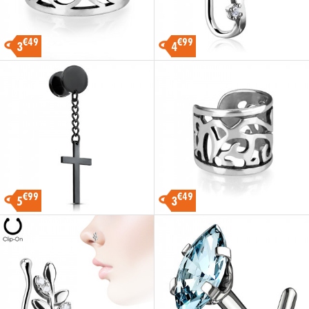
€49
€99
3
4
€99
€49
5
3