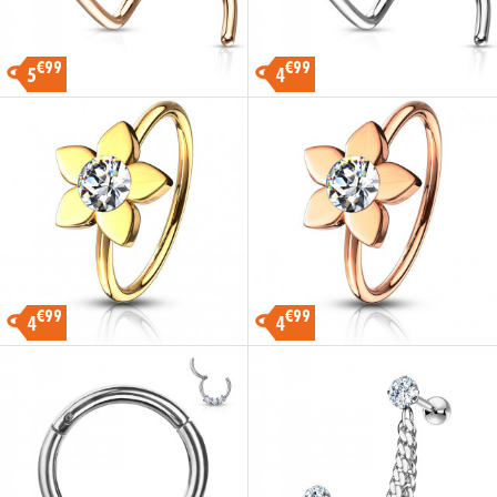
€99
€99
5
4
€99
€99
4
4