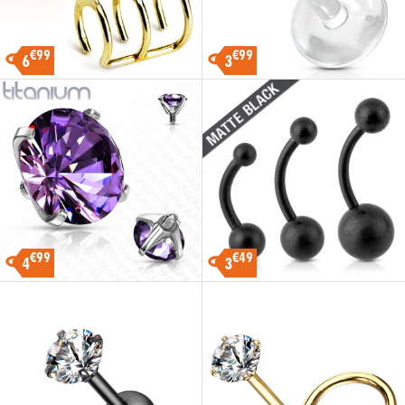
€99
€99
6
3
€99
€49
4
3