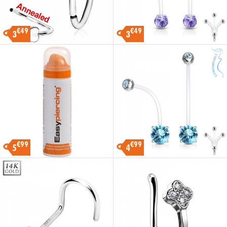
€49
€49
3
3
€99
€99
5
4