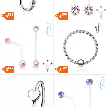
€99
€99
4
4
€49
€49
3
3