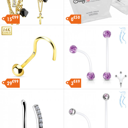
€99
€50
15
0
€99
€49
29
3