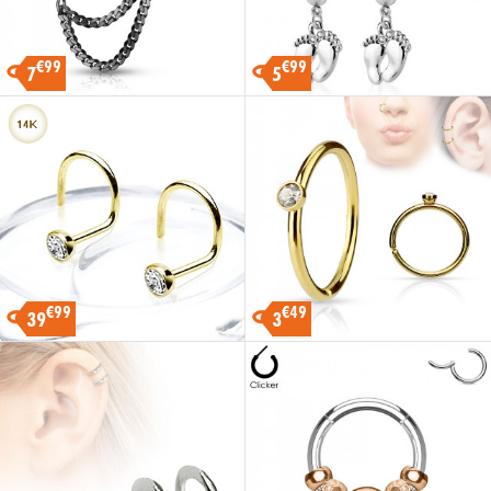
€99
€99
7
5
€99
€49
39
3