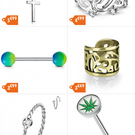
€99
€99
5
4
€99
€49
3
3