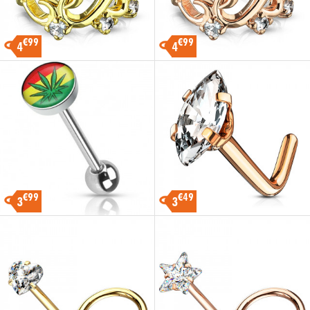
€99
€99
4
4
€99
€49
3
3