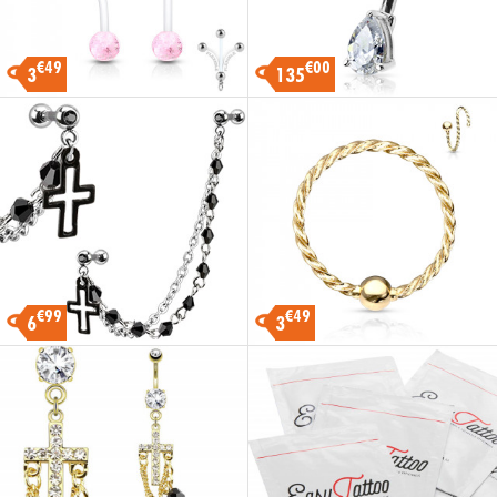
€49
€00
3
135
€99
€49
6
3