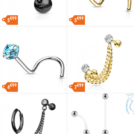
€99
€99
5
5
€99
€99
4
7