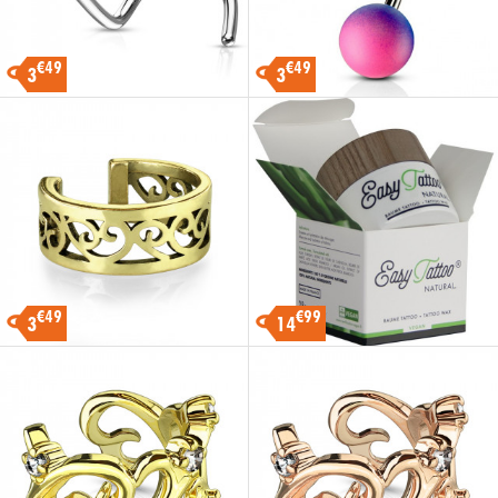
€49
€49
3
3
€49
€99
3
14