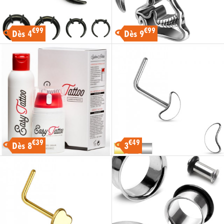
€99
€99
Dès 4
Dès 9
€39
€49
Dès 8
3
-30%