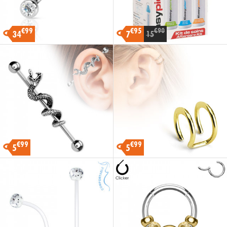
€99
€95
€90
34
7
15
-50%
€99
€99
5
5