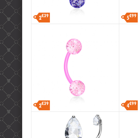
€39
€99
2
5
€39
€99
2
4