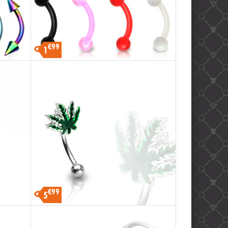
€99
1
€99
5