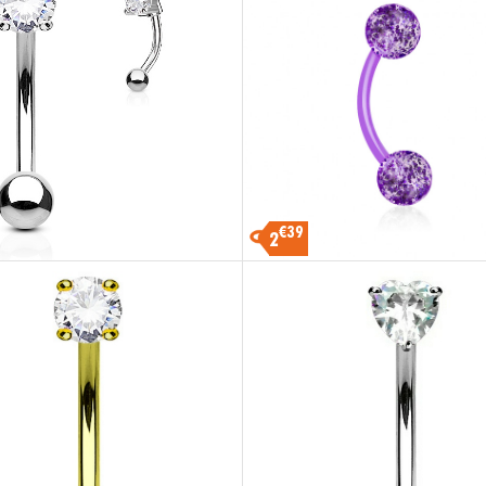
€39
2