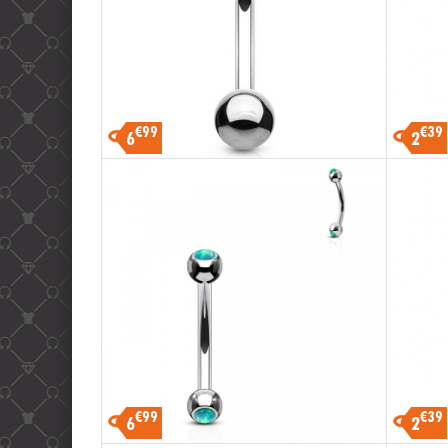
€99
€39
6
2
€99
€39
6
2