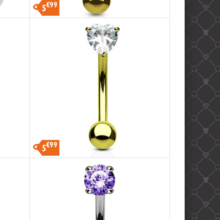
€99
5
€99
5