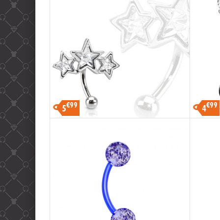
€99
€99
5
4