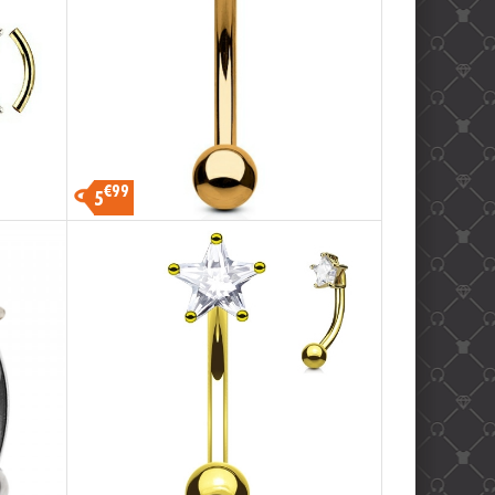
€99
5