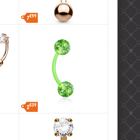
€99
7
€39
2