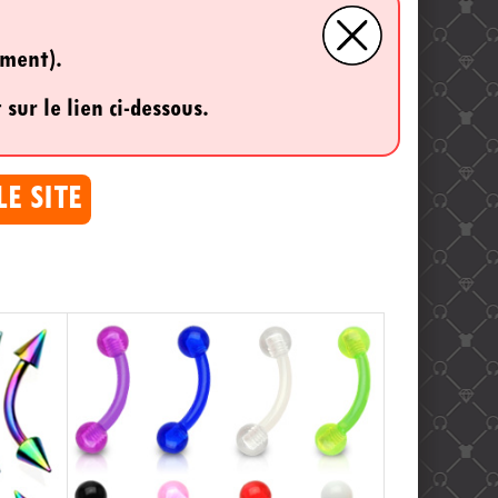
ement).
 sur le lien ci-dessous.
LE SITE