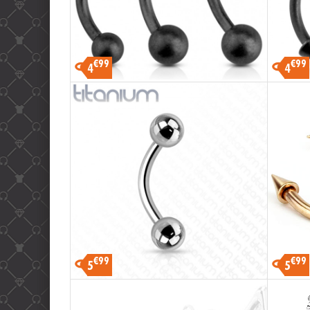
€99
€99
4
4
€99
€99
5
5