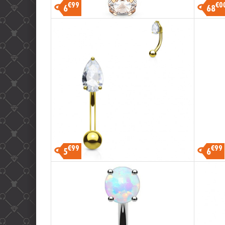
€99
€0
6
68
€99
€99
5
6