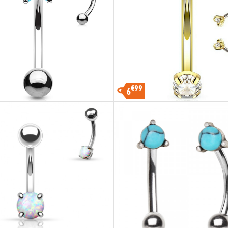
€99
6