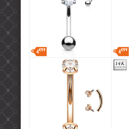
€99
€99
4
4