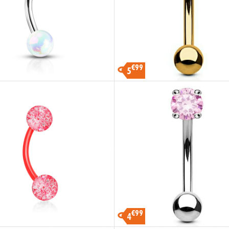
€99
5
€99
4