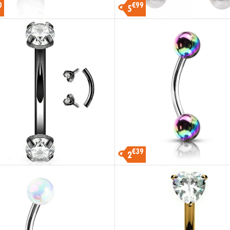
0
€99
5
€39
2