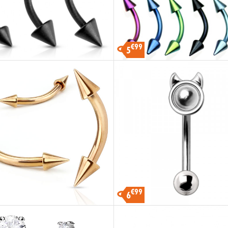
€99
5
€99
6