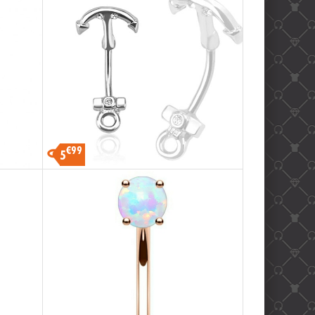
€99
5