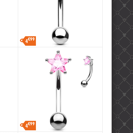
€99
4
€99
4