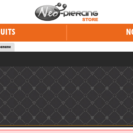
UITS
N
 banane