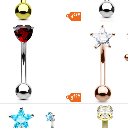
€99
4
€99
5