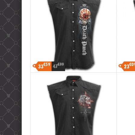
€59
€0
€99
33
23
47
-30%