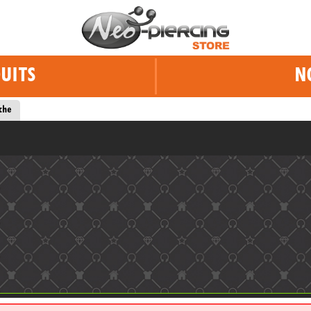
UITS
N
che