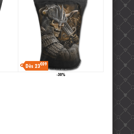
€09
Dès 23
-30%