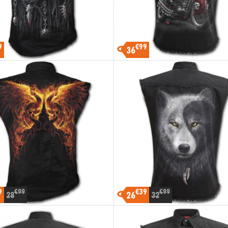
9
€99
36
9
€39
€99
€99
26
28
32
-30%
-20%