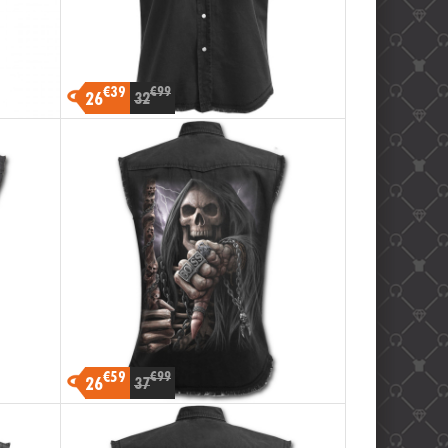
€39
€99
26
32
-20%
€59
€99
26
37
-30%