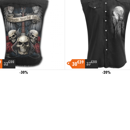
9
€39
€99
€99
30
32
37
-30%
-20%