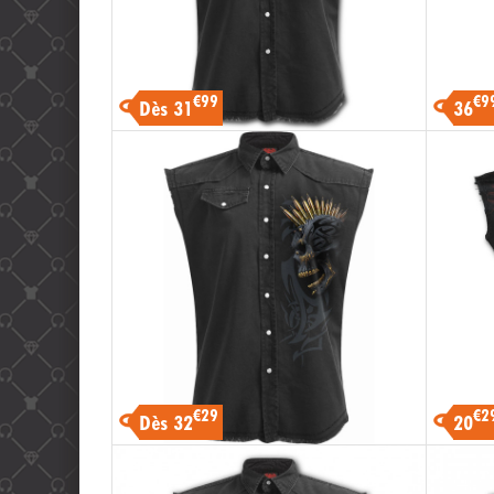
€99
€9
Dès 31
36
€29
€2
Dès 32
20
-15%