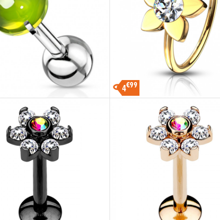
€99
4