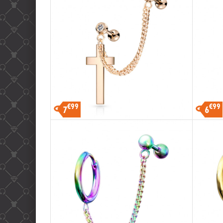
€99
€99
7
6