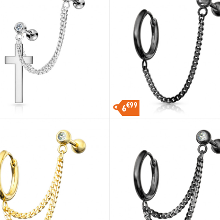
€99
6