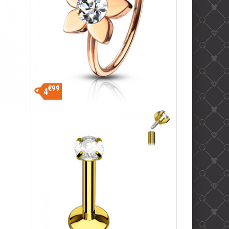
€99
4