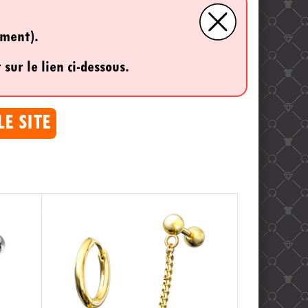
ement).
 sur le lien ci-dessous.
LE SITE