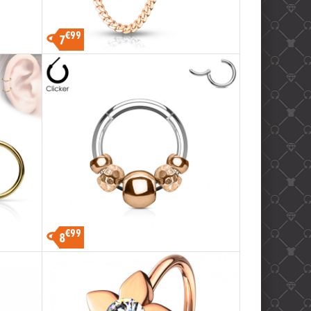
€99
7
€99
8