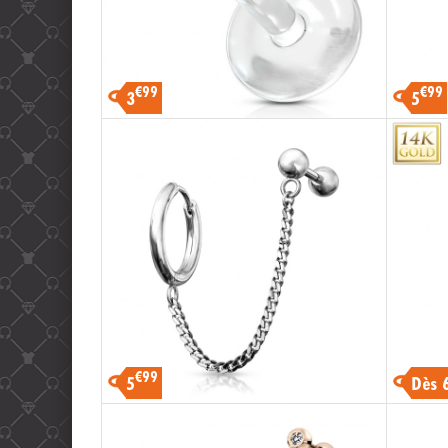
€99
€99
3
5
€99
5
Dès 