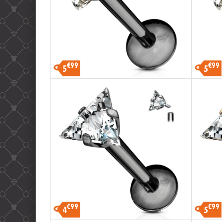
€99
€99
5
5
€99
€99
4
5