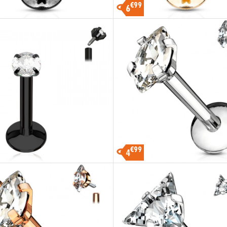
€99
6
€99
4