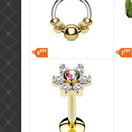
€99
€99
8
5