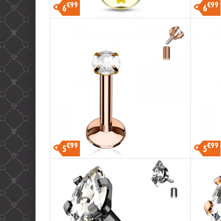
€99
€99
6
6
€99
€99
5
5