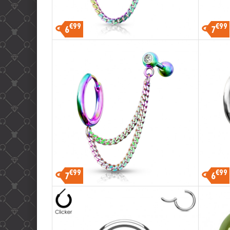
€99
€99
6
7
€99
€99
7
6