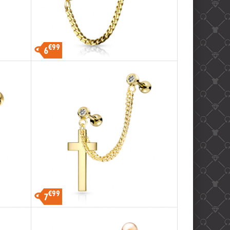
€99
6
€99
7