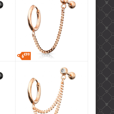
€99
6