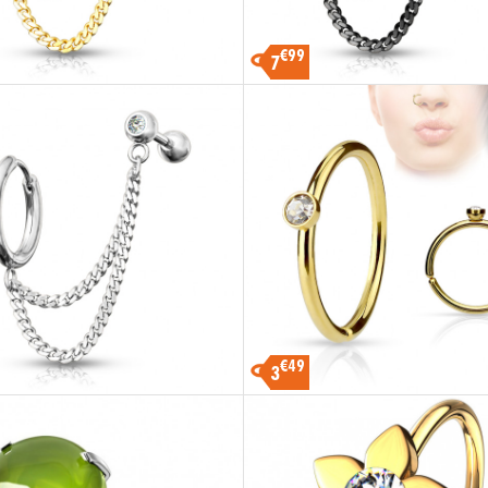
€99
7
€49
3