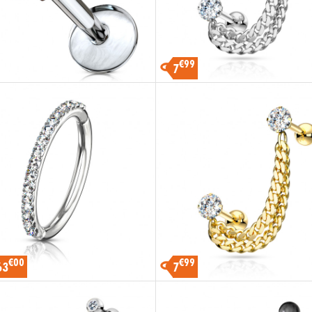
€99
7
€00
€99
63
7